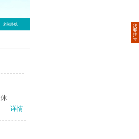
来院路线
我
要
挂
号
整体
详情