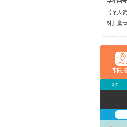
李作梅
【个人
对儿童青
来院
首页