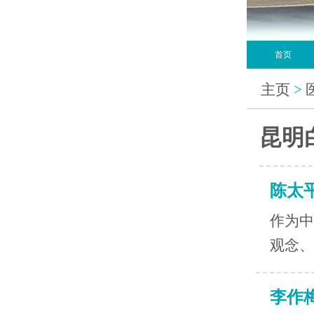
首页
主页
>
昆明
陈太
作为中
观念、
李作