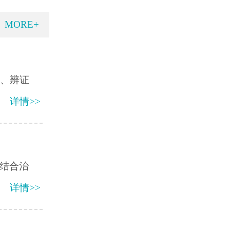
MORE+
念、辨证
详情>>
医结合治
详情>>