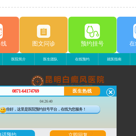
路线
图文问诊
预约挂号
在
医院简介
医生团队
在线预约
就医指南
0871-64174769
医生热线
昆明白癜风医院
04:26:40
昆明市五华区护国路2号
版权所有：昆明白癜风医院
你好，这里是医院预约挂号平台，在线为您服务！
联系电话：0871-64174769
滇ICP备14002723号-4
滇公安备 53010202000563号
6
电话预约
立即回复