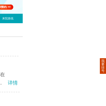
来院路线
我
要
挂
号
现在
.
详情