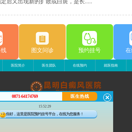
定后又出现新的扩散或白斑，是长.....
路线
图文问诊
预约挂号
在
医院简介
医生团队
在线预约
就医指南
0871-64174769
医生热线
昆明白癜风医院
15:52:29
昆明市五华区护国路2号
版权所有：昆明白癜风医院
你好，这里是医院预约挂号平台，在线为您服务！
联系电话：0871-64174769
滇ICP备14002723号-4
滇公安备 53010202000563号