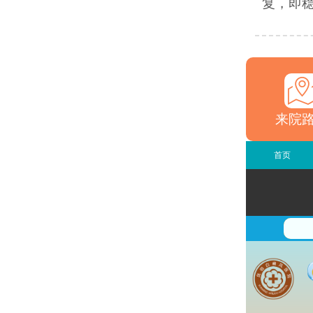
复，即稳
来院
首页