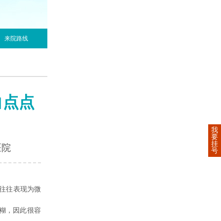
来院路线
白点点
我
要
挂
医院
号
往往表现为微
糊，因此很容