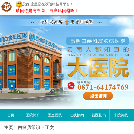
您好,这里是在线预约挂号平台！
昆明白癜风医院
请问你是有白斑、白癜风问题吗？
首页
医院简介
医生团队
在线预约
就医指南
来院路线
主页
>
白癜风常识
>
正文