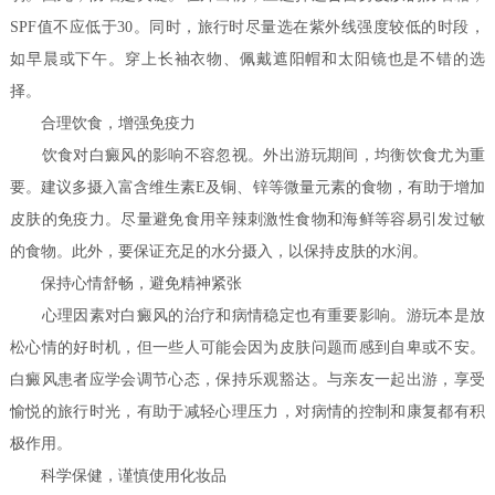
SPF值不应低于30。同时，旅行时尽量选在紫外线强度较低的时段，
如早晨或下午。穿上长袖衣物、佩戴遮阳帽和太阳镜也是不错的选
择。
合理饮食，增强免疫力
饮食对白癜风的影响不容忽视。外出游玩期间，均衡饮食尤为重
要。建议多摄入富含维生素E及铜、锌等微量元素的食物，有助于增加
皮肤的免疫力。尽量避免食用辛辣刺激性食物和海鲜等容易引发过敏
的食物。此外，要保证充足的水分摄入，以保持皮肤的水润。
保持心情舒畅，避免精神紧张
心理因素对白癜风的治疗和病情稳定也有重要影响。游玩本是放
松心情的好时机，但一些人可能会因为皮肤问题而感到自卑或不安。
白癜风患者应学会调节心态，保持乐观豁达。与亲友一起出游，享受
愉悦的旅行时光，有助于减轻心理压力，对病情的控制和康复都有积
极作用。
科学保健，谨慎使用化妆品