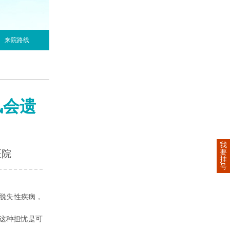
来院路线
风会遗
我
要
医院
挂
号
脱失性疾病，
这种担忧是可