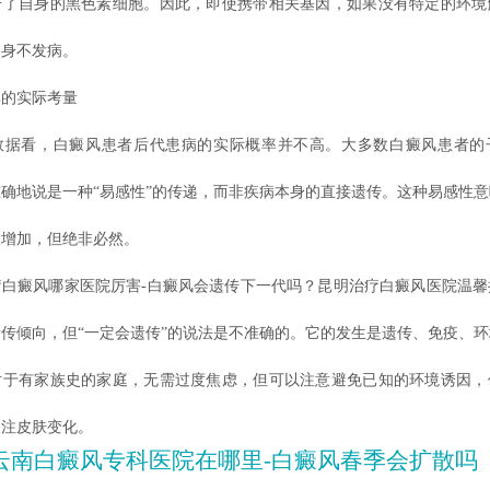
击了自身的黑色素细胞。因此，即使携带相关基因，如果没有特定的环境
终身不发病。
的实际考量
看，白癜风患者后代患病的实际概率并不高。大多数白癜风患者的
确地说是一种“易感性”的传递，而非疾病本身的直接遗传。这种易感性
险增加，但绝非必然。
癜风哪家医院厉害-白癜风会遗传下一代吗？昆明治疗白癜风医院温馨
传倾向，但“一定会遗传”的说法是不准确的。它的发生是遗传、免疫、
对于有家族史的家庭，无需过度焦虑，但可以注意避免已知的环境诱因，
关注皮肤变化。
云南白癜风专科医院在哪里-白癜风春季会扩散吗