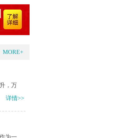
MORE+
升，万
详情>>
风作为一