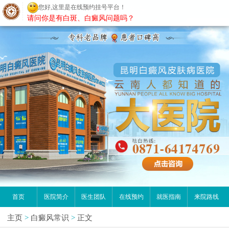
您好,这里是在线预约挂号平台！
昆明白癜风医院
请问你是有白斑、白癜风问题吗？
首页
医院简介
医生团队
在线预约
就医指南
来院路线
主页
>
白癜风常识
>
正文