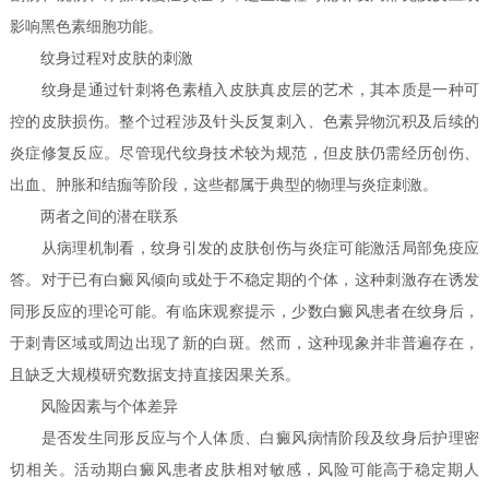
影响黑色素细胞功能。
纹身过程对皮肤的刺激
纹身是通过针刺将色素植入皮肤真皮层的艺术，其本质是一种可
控的皮肤损伤。整个过程涉及针头反复刺入、色素异物沉积及后续的
炎症修复反应。尽管现代纹身技术较为规范，但皮肤仍需经历创伤、
出血、肿胀和结痂等阶段，这些都属于典型的物理与炎症刺激。
两者之间的潜在联系
从病理机制看，纹身引发的皮肤创伤与炎症可能激活局部免疫应
答。对于已有白癜风倾向或处于不稳定期的个体，这种刺激存在诱发
同形反应的理论可能。有临床观察提示，少数白癜风患者在纹身后，
于刺青区域或周边出现了新的白斑。然而，这种现象并非普遍存在，
且缺乏大规模研究数据支持直接因果关系。
风险因素与个体差异
是否发生同形反应与个人体质、白癜风病情阶段及纹身后护理密
切相关。活动期白癜风患者皮肤相对敏感，风险可能高于稳定期人