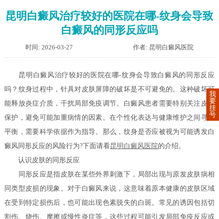
昆明白癜风治疗较好的医院在哪-纹身会导致
白癜风的同形反应吗
时间: 2026-03-27
作者: 昆明白癜风医院
昆明白癜风治疗较好的医院在哪-纹身会导致白癜风的同形反应
吗？纹身过程中，针具对皮肤屏障的破坏是不可避免的。这种破坏可
我
要
能释放炎症介质，干扰局部免疫调节。白癜风患者需要特别关注皮肤
挂
号
保护，避免可能加重病情的因素。在个性化表达与健康维护之间寻求
平衡，需要科学依据作为指导。那么，纹身是否应被视为可能诱发白
癜风同形反应的风险行为?下面请看
昆明白癜风医院
的介绍。
认识皮肤的同形反应
同形反应是指皮肤在某些外界刺激下，局部出现与原发皮肤病相
同类型皮损的现象。对于白癜风来说，这意味着原本健康的皮肤区域
在受到特定损伤后，也可能出现色素脱失的白斑。常见的诱因包括切
割伤、烧伤、摩擦或慢性炎症等，这些过程可能引发局部免疫反应或