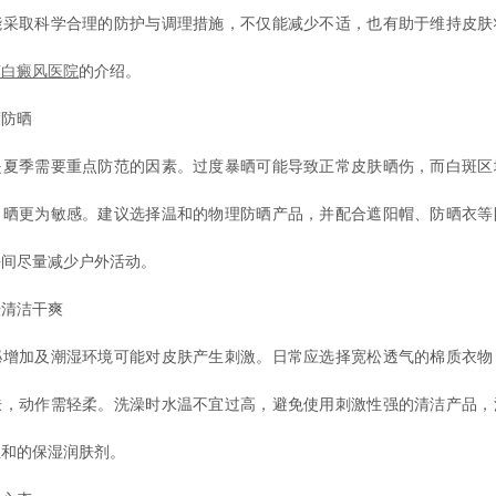
能采取科学合理的防护与调理措施，不仅能减少不适，也有助于维持皮肤
南白癜风医院
的介绍。
防晒
季需要重点防范的因素。过度暴晒可能导致正常皮肤晒伤，而白斑区
日晒更为敏感。建议选择温和的物理防晒产品，并配合遮阳帽、防晒衣等
午间尽量减少户外活动。
清洁干爽
加及潮湿环境可能对皮肤产生刺激。日常应选择宽松透气的棉质衣物
肤，动作需轻柔。洗澡时水温不宜过高，避免使用刺激性强的清洁产品，
温和的保湿润肤剂。