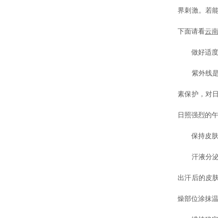
界刺激。若
下面请看
云
做好适度
紫外线是夏
素保护，对
日照强烈的
保持皮肤
汗液分泌增
出汗后的皮
燥部位涂抹