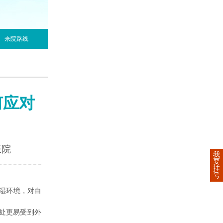
来院路线
何应对
医院
我
要
挂
号
湿环境，对白
处更易受到外