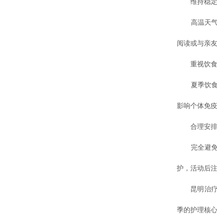
维持稳定
高温天气易
阅读或与亲
重视饮食
夏季饮食宜
影响个体免
合理安排
完全避免户
护，活动后
昆明治疗白
季的护理核心