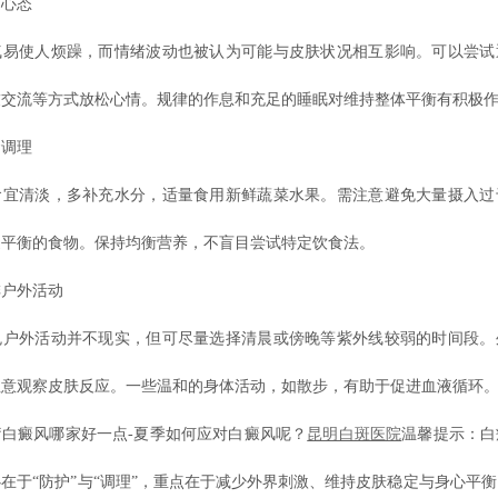
心态
使人烦躁，而情绪波动也被认为可能与皮肤状况相互影响。可以尝试
友交流等方式放松心情。规律的作息和充足的睡眠对维持整体平衡有积极
调理
清淡，多补充水分，适量食用新鲜蔬菜水果。需注意避免大量摄入过
疫平衡的食物。保持均衡营养，不盲目尝试特定饮食法。
户外活动
外活动并不现实，但可尽量选择清晨或傍晚等紫外线较弱的时间段。
注意观察皮肤反应。一些温和的身体活动，如散步，有助于促进血液循环
癜风哪家好一点-夏季如何应对白癜风呢？
昆明白斑医院
温馨提示：白
在于“防护”与“调理”，重点在于减少外界刺激、维持皮肤稳定与身心平