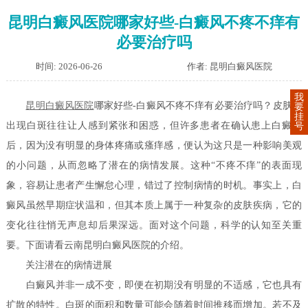
昆明白癜风医院哪家好些-白癜风不疼不痒有
必要治疗吗
时间: 2026-06-26
作者: 昆明白癜风医院
我
昆明白癜风医院
哪家好些-白癜风不疼不痒有必要治疗吗？皮肤上
要
挂
出现白斑往往让人感到紧张和困惑，但许多患者在确认患上白癜风
号
后，因为没有明显的身体疼痛或瘙痒感，便认为这只是一种影响美观
的小问题，从而忽略了潜在的病情发展。这种“不疼不痒”的表面现
象，容易让患者产生懈怠心理，错过了控制病情的时机。事实上，白
癜风虽然早期症状温和，但其本质上属于一种复杂的皮肤疾病，它的
变化往往悄无声息却后果深远。面对这个问题，科学的认知至关重
要。下面请看云南昆明白癜风医院的介绍。
关注潜在的病情进展
白癜风并非一成不变，即便在初期没有明显的不适感，它也具有
扩散的特性。白斑的面积和数量可能会随着时间推移而增加。若不及