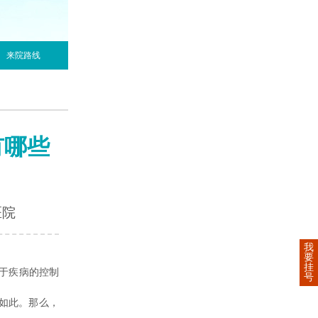
来院路线
有哪些
医院
我
要
挂
于疾病的控制
号
如此。那么，