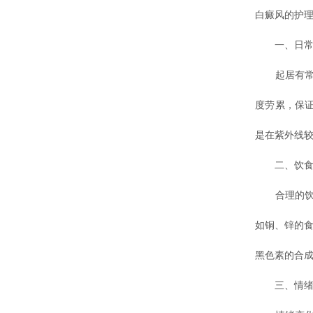
白癜风的护理
一、日常
起居有常，
度劳累，保
是在紫外线
二、饮食
合理的饮食
如铜、锌的
黑色素的合
三、情绪