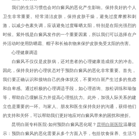
我们的生活习惯也会对白癜风的恶化产生影响。保持良好的个人
卫生非常重要。经常清洁皮肤，保持皮肤干燥，避免过度摩擦和刺
激，以减少色素失调，应该避免过度曝晒太阳，特别是在阳光强烈的
时候。紫外线是白癜风发作的一个重要因素，所以我们可以选择在户
外活动时使用防晒霜、帽子和长袖衣物来保护皮肤免受太阳的伤害。
心理健康调适
白癜风不仅仅是皮肤病，还对患者的心理健康造成很大的冲击。
因此，保持良好的心理状态对于预防白癜风的恶化非常重要。首先，
我们要正确认识和接纳自己的身体状况，不要对白斑产生过多的焦虑
和自卑感。通过积极的心理调适手段，如心理咨询、放松训练和瑜伽
等，帮助自己缓解压力并提高心理抵抗力。此外，加强人际关系的建
立也是重要的一环。与家人、朋友和医生保持良好的沟通，获得他们
的支持和关怀，可以帮助我们更好地应对白癜风带来的困扰和挫折。
昆明白斑专科医院-如何预防白癜风恶化呢？
昆明白斑医院
温馨提
示：预防白癜风的恶化需要从多个方面入手，包括饮食保养、生活习