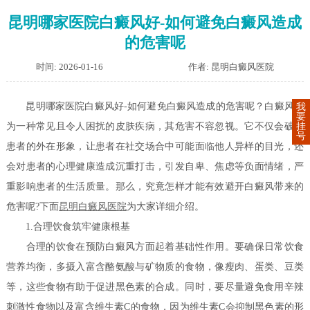
昆明哪家医院白癜风好-如何避免白癜风造成
的危害呢
时间: 2026-01-16
作者: 昆明白癜风医院
昆明哪家医院白癜风好-如何避免白癜风造成的危害呢？白癜风作
我
要
挂
为一种常见且令人困扰的皮肤疾病，其危害不容忽视。它不仅会破坏
号
患者的外在形象，让患者在社交场合中可能面临他人异样的目光，还
会对患者的心理健康造成沉重打击，引发自卑、焦虑等负面情绪，严
重影响患者的生活质量。那么，究竟怎样才能有效避开白癜风带来的
危害呢?下面
昆明白癜风医院
为大家详细介绍。
1.合理饮食筑牢健康根基
合理的饮食在预防白癜风方面起着基础性作用。要确保日常饮食
营养均衡，多摄入富含酪氨酸与矿物质的食物，像瘦肉、蛋类、豆类
等，这些食物有助于促进黑色素的合成。同时，要尽量避免食用辛辣
刺激性食物以及富含维生素C的食物，因为维生素C会抑制黑色素的形