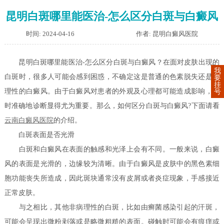
昆明白斑哪里能医治-怎么区分白斑与白癜风
时间: 2024-04-16
作者: 昆明白癜风医院
昆明白斑哪里能医治-怎么区分白斑与白癜风？在面对皮肤出现的
我
白斑时，很多人可能会感到困惑，不确定这是普通的色素脱失还是病
要
挂
理性的白癜风。由于白癜风对患者的外观及心理都可能造成影响，及
号
时准确地诊断显得尤为重要。那么，如何区分白斑与白癜风?下面请看
云南白癜风医院
的介绍。
白斑表面是否光滑
白斑和白癜风在表面的触感和光泽上会有不同。一般来说，白癜
风的表面是光滑的，边缘较为清晰。由于白癜风是皮肤中的黑色素细
胞功能丧失所造成，因此斑块通常没有皮屑或者炎症现象，手感接近
正常皮肤。
与之相比，其他非病理性的白斑，比如由癣菌感染引起的汗斑，
可能会呈现出微粉剥落或是略微粗糙的表面。碰触时可能会有痕痒或