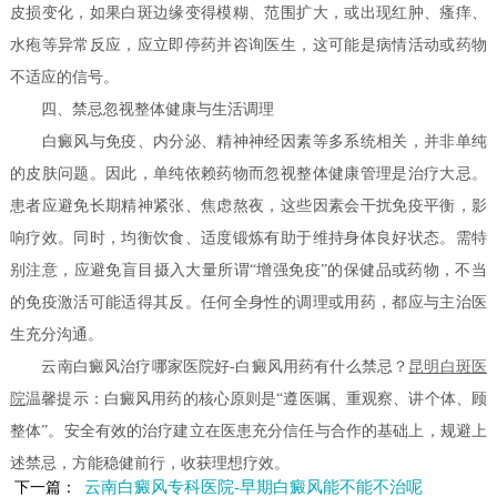
皮损变化，如果白斑边缘变得模糊、范围扩大，或出现红肿、瘙痒、
水疱等异常反应，应立即停药并咨询医生，这可能是病情活动或药物
不适应的信号。
四、禁忌忽视整体健康与生活调理
白癜风与免疫、内分泌、精神神经因素等多系统相关，并非单纯
的皮肤问题。因此，单纯依赖药物而忽视整体健康管理是治疗大忌。
患者应避免长期精神紧张、焦虑熬夜，这些因素会干扰免疫平衡，影
响疗效。同时，均衡饮食、适度锻炼有助于维持身体良好状态。需特
别注意，应避免盲目摄入大量所谓“增强免疫”的保健品或药物，不当
的免疫激活可能适得其反。任何全身性的调理或用药，都应与主治医
生充分沟通。
云南白癜风治疗哪家医院好-白癜风用药有什么禁忌？
昆明白斑医
院
温馨提示：白癜风用药的核心原则是“遵医嘱、重观察、讲个体、顾
整体”。安全有效的治疗建立在医患充分信任与合作的基础上，规避上
述禁忌，方能稳健前行，收获理想疗效。
云南白癜风专科医院-早期白癜风能不能不治呢
下一篇：