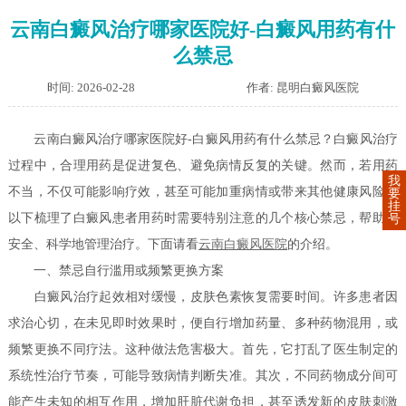
云南白癜风治疗哪家医院好-白癜风用药有什
么禁忌
时间: 2026-02-28
作者: 昆明白癜风医院
云南白癜风治疗哪家医院好-白癜风用药有什么禁忌？白癜风治疗
过程中，合理用药是促进复色、避免病情反复的关键。然而，若用药
我
不当，不仅可能影响疗效，甚至可能加重病情或带来其他健康风险。
要
挂
以下梳理了白癜风患者用药时需要特别注意的几个核心禁忌，帮助您
号
安全、科学地管理治疗。下面请看
云南白癜风医院
的介绍。
一、禁忌自行滥用或频繁更换方案
白癜风治疗起效相对缓慢，皮肤色素恢复需要时间。许多患者因
求治心切，在未见即时效果时，便自行增加药量、多种药物混用，或
频繁更换不同疗法。这种做法危害极大。首先，它打乱了医生制定的
系统性治疗节奏，可能导致病情判断失准。其次，不同药物成分间可
能产生未知的相互作用，增加肝脏代谢负担，甚至诱发新的皮肤刺激