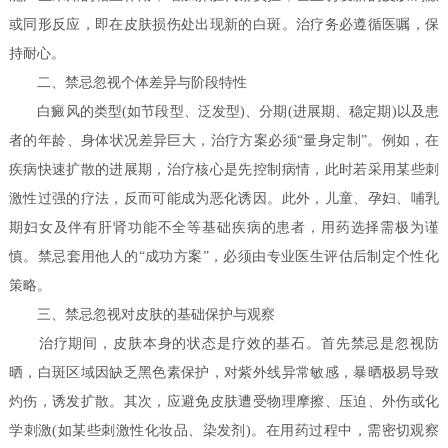
或同形反应，即在皮肤损伤处出现新的白斑。治疗务必遵循医嘱，保
持耐心。
二、禁忌忽视个体差异与阶段特性
白癜风的类型(如节段型、泛发型)、分期(进展期、稳定期)以及患
者的年龄、身体状况差异巨大，治疗方案必须“量身定制”。例如，在
疾病快速扩散的进展期，治疗核心是先控制病情，此时若采用某些刺
激性过强的疗法，反而可能成为恶化诱因。此外，儿童、孕妇、哺乳
期妇女及伴有肝肾功能不全等基础疾病的患者，用药选择需极为谨
慎。禁忌套用他人的“成功方案”，必须由专业医生评估后制定个性化
策略。
三、禁忌忽视对皮肤的基础保护与观察
治疗期间，皮肤本身的状态是疗效的基石。首先禁忌是忽视防
晒，白斑区域因缺乏黑色素保护，对紫外线异常敏感，暴晒极易导致
灼伤，诱发扩散。其次，应避免皮肤遭受物理摩擦、压迫、外伤或化
学刺激(如某些刺激性化妆品、染发剂)。在用药过程中，需密切观察