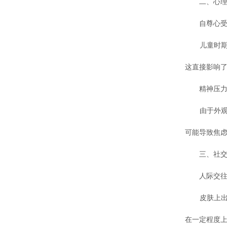
二、心理
自尊心受
儿童时期是
这直接影响
精神压
由于外观上
可能导致焦
三、社交
人际交往
皮肤上出现
在一定程度