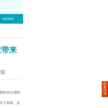
来院路线
童带来
医院
我
要
挂
斑特征出现的
号
出了表面。这