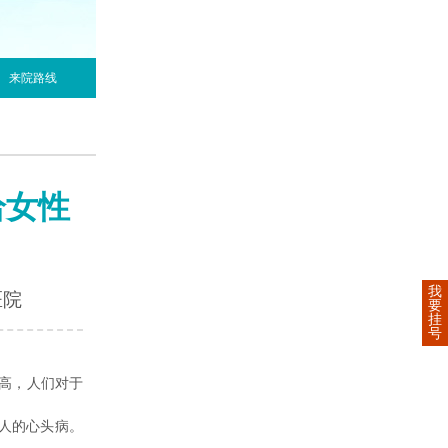
来院路线
给女性
我
医院
要
挂
号
高，人们对于
人的心头病。