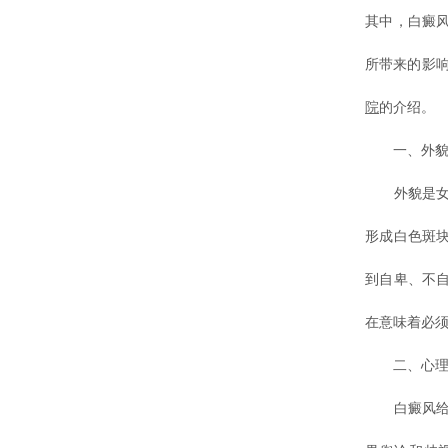
其中，白癜
所带来的影
院
的介绍。
一、外貌
外貌是女性
形成白色斑
到自卑、不
在意味着必
二、心理
白癜风给女