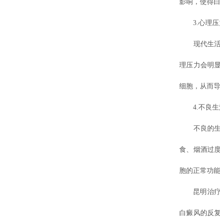
影响，使得
3.心理压
现代生活节
理压力会明
细胞，从而
4.不良生
不良的生活
食、烟酒过
胞的正常功能
昆明治疗白
白癜风的反