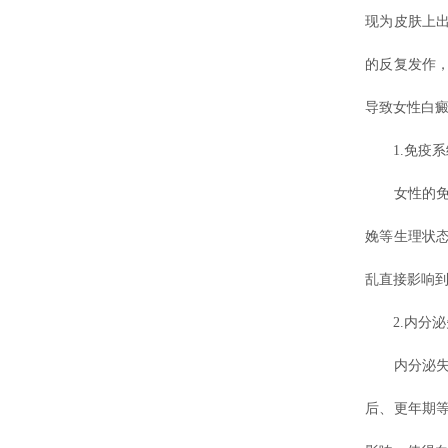
现为皮肤上
的反复发作
导致女性白癜
1.免疫系
女性的免疫
娩等生理状
乱直接影响
2.内分泌
内分泌失衡
后、更年期