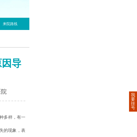
来院路线
原因导
医院
我
要
挂
号
种多样，有一
失的现象，表