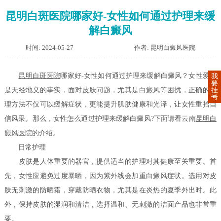
昆明白斑医院哪家好-女性如何通过护理来缓
解白癜风
时间: 2024-05-27
作者: 昆明白癜风医院
昆明白斑医院
哪家好-女性如何通过护理来缓解白癜风？女性爱美
我
要
挂
是天经地义的事实，面对皮肤问题，尤其是白癜风等困扰，正确的护
号
理方法不仅可以缓解症状，更能提升肌肤健康和光泽，让女性重拾自
信风采。那么，女性怎么通过护理来缓解白癜风?下面请看云南
昆明白
癜风医院
的介绍。
日常护理
皮肤是人体重要的器官，提供适当的护理对其健康至关重要。首
先，女性应避免过度暴晒，因为紫外线会加重白癜风症状。选用对皮
肤无刺激的防晒霜，穿戴防晒衣物，尤其是在炎热的夏季外出时。此
外，保持皮肤的湿润和清洁，选择温和、无刺激的洁面产品也非常重
要。