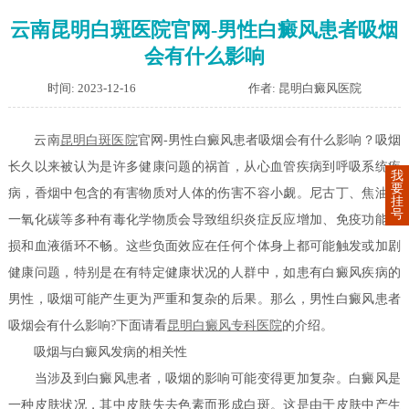
云南昆明白斑医院官网-男性白癜风患者吸烟
会有什么影响
时间: 2023-12-16
作者: 昆明白癜风医院
云南
昆明白斑医院
官网-男性白癜风患者吸烟会有什么影响？吸烟
长久以来被认为是许多健康问题的祸首，从心血管疾病到呼吸系统疾
我
要
病，香烟中包含的有害物质对人体的伤害不容小觑。尼古丁、焦油和
挂
号
一氧化碳等多种有毒化学物质会导致组织炎症反应增加、免疫功能受
损和血液循环不畅。这些负面效应在任何个体身上都可能触发或加剧
健康问题，特别是在有特定健康状况的人群中，如患有白癜风疾病的
男性，吸烟可能产生更为严重和复杂的后果。那么，男性白癜风患者
吸烟会有什么影响?下面请看
昆明白癜风专科医院
的介绍。
吸烟与白癜风发病的相关性
当涉及到白癜风患者，吸烟的影响可能变得更加复杂。白癜风是
一种皮肤状况，其中皮肤失去色素而形成白斑。这是由于皮肤中产生