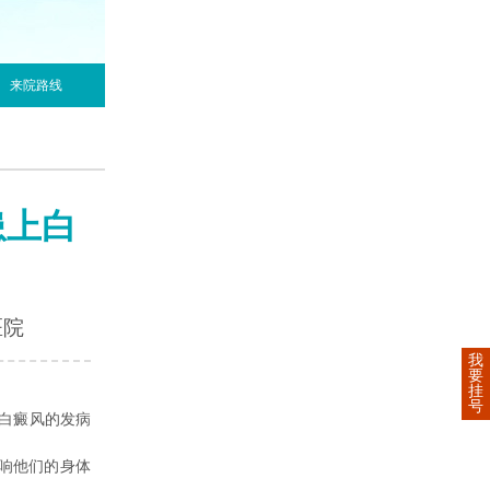
来院路线
患上白
医院
我
要
挂
号
白癜风的发病
响他们的身体