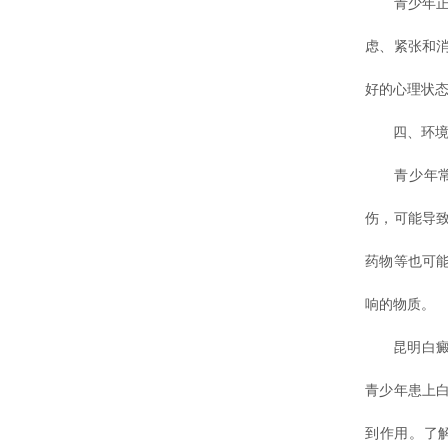
青少年正处
虑、紧张和
好的心理状
四、环境因
青少年常常
伤，可能导
药物等也可
响的物质。
昆明白癜风
青少年患上
到作用。了