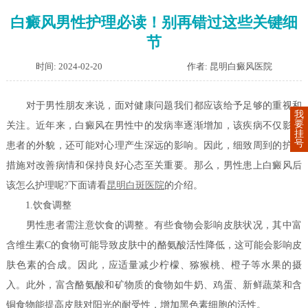
白癜风男性护理必读！别再错过这些关键细
节
时间: 2024-02-20
作者: 昆明白癜风医院
对于男性朋友来说，面对健康问题我们都应该给予足够的重视和
我
要
关注。近年来，白癜风在男性中的发病率逐渐增加，该疾病不仅影响
挂
号
患者的外貌，还可能对心理产生深远的影响。因此，细致周到的护理
措施对改善病情和保持良好心态至关重要。那么，男性患上白癜风后
该怎么护理呢?下面请看
昆明白斑医院
的介绍。
1.饮食调整
男性患者需注意饮食的调整。有些食物会影响皮肤状况，其中富
含维生素C的食物可能导致皮肤中的酪氨酸活性降低，这可能会影响皮
肤色素的合成。因此，应适量减少柠檬、猕猴桃、橙子等水果的摄
入。此外，富含酪氨酸和矿物质的食物如牛奶、鸡蛋、新鲜蔬菜和含
铜食物能提高皮肤对阳光的耐受性，增加黑色素细胞的活性。