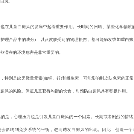
现白斑。
素
在儿童白癜风的发病中起着重要作用。长时间的日晒、某些化学物质的
人护理产品中的成分)，以及皮肤受到的物理损伤，都可能触发或加重白癜
这些潜在的环境危害是非常重要的。
良
特别是缺乏微量元素(如铜、锌)和维生素，可能影响到皮肤色素的正常
白癜风的风险。保证儿童获得均衡的饮食，对预防白癜风具有积极作用。
力
是，心理压力也是引发儿童白癜风的一个因素。长期或者剧烈的情绪
能会影响到免疫系统的平衡，进而诱发白癜风的出现。因此，创造一个