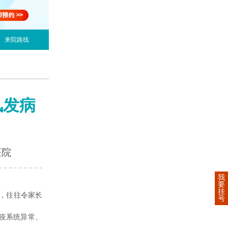
来院路线
风发病
医院
我
要
挂
，往往令家长
号
疫系统异常、