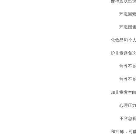
使得皮肤出
环境因
环境因素也
化妆品和个
护儿童避免
营养不
营养不良，
加儿童发生
心理压
不容忽视的
和抑郁，可