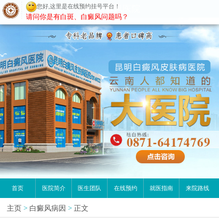
您好,这里是在线预约挂号平台！
昆明白癜风医院
请问你是有白斑、白癜风问题吗？
首页
医院简介
医生团队
在线预约
就医指南
来院路线
主页
>
白癜风病因
>
正文