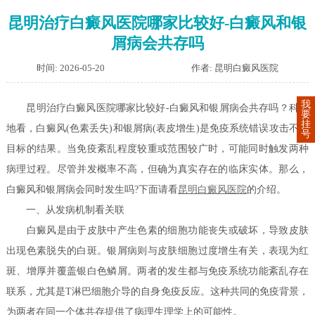
昆明治疗白癜风医院哪家比较好-白癜风和银
屑病会共存吗
时间: 2026-05-20
作者: 昆明白癜风医院
我
昆明治疗白癜风医院哪家比较好-白癜风和银屑病会共存吗？科学
要
挂
地看，白癜风(色素丢失)和银屑病(表皮增生)是免疫系统错误攻击不同
号
目标的结果。当免疫紊乱程度较重或范围较广时，可能同时触发两种
病理过程。尽管并发概率不高，但确为真实存在的临床实体。那么，
白癜风和银屑病会同时发生吗?下面请看
昆明白癜风医院
的介绍。
一、从发病机制看关联
白癜风是由于皮肤中产生色素的细胞功能丧失或破坏，导致皮肤
出现色素脱失的白斑。银屑病则与皮肤细胞过度增生有关，表现为红
斑、增厚并覆盖银白色鳞屑。两者的发生都与免疫系统功能紊乱存在
联系，尤其是T淋巴细胞介导的自身免疫反应。这种共同的免疫背景，
为两者在同一个体共存提供了病理生理学上的可能性。